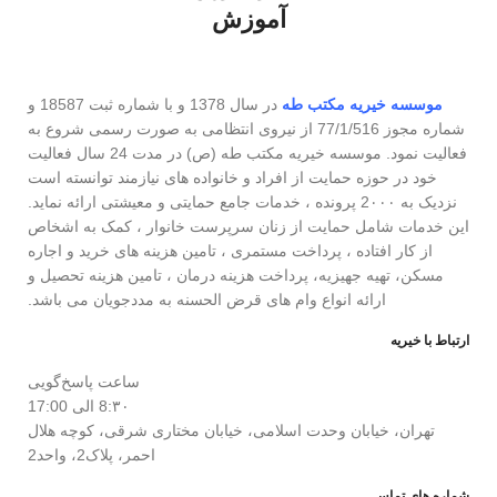
آموزش
موسسه خیریه مکتب طه
در سال 1378 و با شماره ثبت 18587 و
شماره مجوز 77/1/516 از نیروی انتظامی به صورت رسمی شروع به
فعالیت نمود. موسسه خیریه مکتب طه (ص) در مدت 24 سال فعالیت
خود در حوزه حمایت از افراد و خانواده های نیازمند توانسته است
نزدیک به 2۰۰۰ پرونده ، خدمات جامع حمایتی و معیشتی ارائه نماید.
این خدمات شامل حمایت از زنان سرپرست خانوار ، کمک به اشخاص
از کار افتاده ، پرداخت مستمری ، تامین هزینه های خرید و اجاره
مسکن، تهیه جهیزیه، پرداخت هزینه درمان ، تامین هزینه تحصیل و
ارائه انواع وام های قرض الحسنه به مددجویان می باشد.
ارتباط با خیریه
ساعت پاسخ‌گویی
8:۳۰ الی 17:00
تهران، خیابان وحدت اسلامی، خیابان مختاری شرقی، کوچه هلال
احمر، پلاک2، واحد2
شماره های تماس