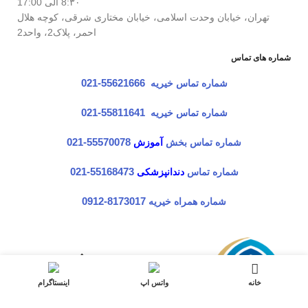
8:۳۰ الی 17:00
تهران، خیابان وحدت اسلامی، خیابان مختاری شرقی، کوچه هلال
احمر، پلاک2، واحد2
شماره های تماس
شماره تماس خیریه
55621666-021
شماره تماس خیریه
55811641-021
شماره تماس بخش
آموزش
55570078-021
شماره تماس
دندانپزشکی
55168473-021
شماره همراه خیریه
8173017-0912
خانه
واتس اپ
اینستاگرام